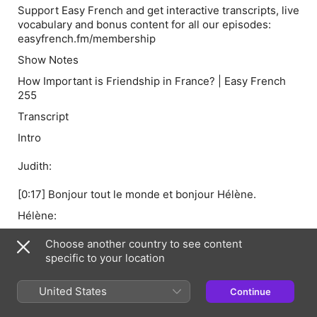
Support Easy French and get interactive transcripts, live
vocabulary and bonus content for all our episodes:
easyfrench.fm/membership
Show Notes
How Important is Friendship in France? | Easy French
255
Transcript
Intro
Judith:
[0:17] Bonjour tout le monde et bonjour Hélène.
Hélène:
[0:20] Salut, salut ! Comment ça va ?
Choose another country to see content
specific to your location
Judith:
United States
Continue
[0:23] Ça va et toi ?
Hélène: