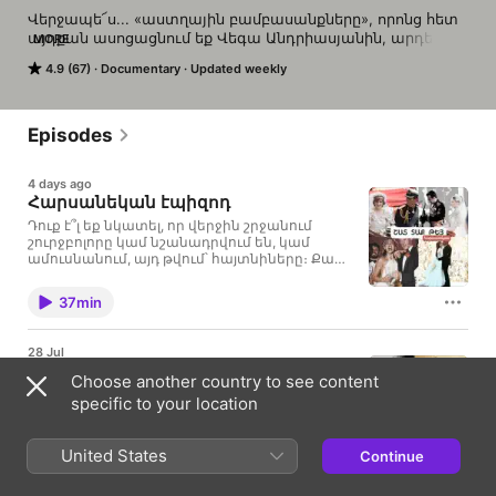
Վերջապե՜ս... «աստղային բամբասանքները», որոնց հետ 
այդքան ասոցացնում եք Վեգա Անդրիասյանին, արդեն 
MORE
եթերում են։

4.9 (67)
Documentary
Updated weekly
«Շատ տաք թեյ» փոդքասթի շրջանակում ամեն 
երեքշաբթի՝ 21:30-ին, քննարկելու ենք փոփ մշակույթի 
ամենաքննարկված դեպքերն ու մարդկանց։ Ունենալու 
Episodes
ենք հյուրեր, լսելու եք լիքը անհայտ փաստեր, մի խոսքով՝ 
թեյը շաա՜տ տաք է լինելու։
4 days ago
Հարսանեկան էպիզոդ
Դուք է՞լ եք նկատել, որ վերջին շրջանում
շուրջբոլորը կամ նշանադրվում են, կամ
ամուսնանում, այդ թվում՝ հայտնիները։ Քանի
որ մենք էլ ենք նկատել, որոշեցինք ձայնագրել
հարսանեկան, իսկ Վեգայի համար՝
37min
նախահարսանեկան էպիզոդ (IYKYK): Հիշել
ենք շոու բիզնեսի ամենագեղեցիկ ու
քննարկված հարսանիքները։
28 Jul
Ռեալիթի աշխարհում
Choose another country to see content
Այս էպիզոդը նվիրված է փոփ եւ
specific to your location
հեռուստատեսային մշակույթի
ամենասկանդալային, քննարկված, բայց
նաեւ սիրված ուղղություններից մեկին՝
United States
Continue
ռեալիթի շոուներին։ Որոնք են այս
40min
ձեւաչափում ամենասիրված շոուներն ու
ինչո՞վ են դրանք տարբերվում իրարից