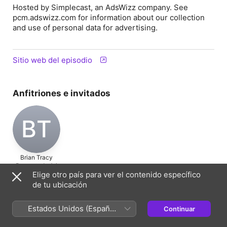
Hosted by Simplecast, an AdsWizz company. See
pcm.adswizz.com for information about our collection
and use of personal data for advertising.
Sitio web del episodio
Anfitriones e invitados
BT
Brian Tracy
Presentador(a)
Elige otro país para ver el contenido específico
de tu ubicación
Información
Estados Unidos (Español
Continuar
Programa
México)
Seminario Fenix | Brian Tracy