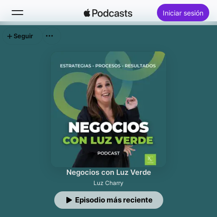
Iniciar sesión
Seguir
Buscar
Inicio
Novedades
Lo más escuchado
Negocios con Luz Verde
Luz Charry
Episodio más reciente