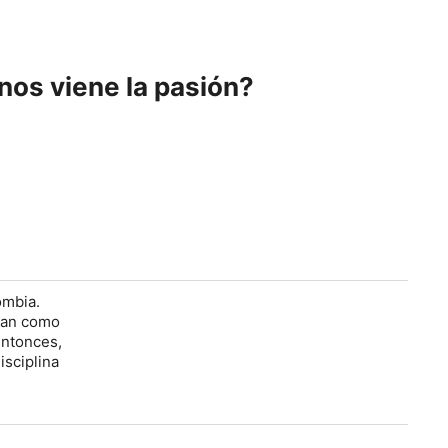
os viene la pasión?
ombia.
aban como
entonces,
isciplina