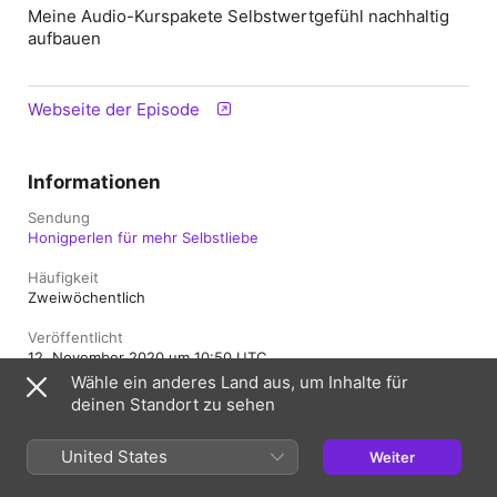
Meine
Audio-Kurspakete Selbstwertgefühl nachhaltig
aufbauen
Webseite der Episode
Informationen
Sendung
Honigperlen für mehr Selbstliebe
Häufigkeit
Zweiwöchentlich
Veröffentlicht
12. November 2020 um 10:50 UTC
Wähle ein anderes Land aus, um Inhalte für
Länge
deinen Standort zu sehen
16 Min.
United States
Folge
Weiter
20