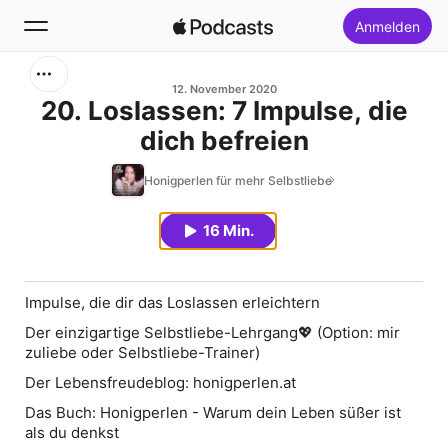
Anmelden
Suchen
12. November 2020
20. Loslassen: 7 Impulse, die
dich befreien
Startseite
Honigperlen für mehr Selbstliebe
Neu
16 Min.
Top-Charts
Impulse, die dir das Loslassen erleichtern
Der einzigartige Selbstliebe-Lehrgang
💖 (Option: mir
zuliebe oder Selbstliebe-Trainer)
Der Lebensfreudeblog:
honigperlen.at
Das Buch:
Honigperlen - Warum dein Leben süßer ist
als du denkst