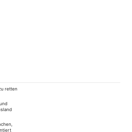
u retten
rund
usland
nchen,
ntiert