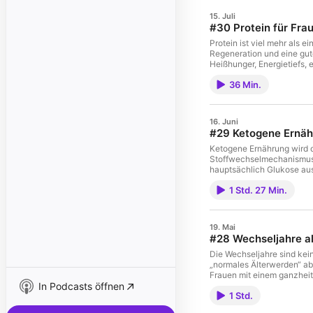
15. Juli
#30 Protein für Frau
Protein ist viel mehr als
Regeneration und eine gut
Heißhunger, Energietiefs, 
Tag Aminosäuren braucht w
36 Min.
Proteinquellen besonders s
wichtig ist, wenn du Spor
integrierst Wenn du nach d
„Natürlich proteinreich“ ge
16. Juni
natürlichen Rezepten, die
#29 Ketogene Ernähr
Ketogene Ernährung wird o
Stoffwechselmechanismus, 
hauptsächlich Glukose aus
effizient mit Energie vers
1 Std. 27 Min.
auch im Zusammenhang mit 
Ernährungswissenschaftleri
sprechen darüber, was im 
und echter Ketose liegtwe
19. Mai
kannwelche therapeutisch
#28 Wechseljahre al
kannwelche häufigen Fehle
Deep Dive in den Stoffwech
Die Wechseljahre sind kein
„normales Älterwerden“ ab
Frauen mit einem ganzheitl
In Podcasts öffnen
bestmöglich unterstützen 
1 Std.
Symptome logisch sind – w
und das Tellerprinzip Stab