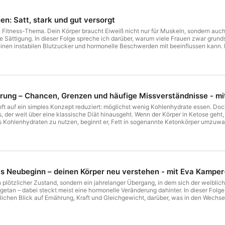
en: Satt, stark und gut versorgt
 ein Fitness-Thema. Dein Körper braucht Eiweiß nicht nur für Muskeln, sondern a
e Sättigung. In dieser Folge spreche ich darüber, warum viele Frauen zwar grun
einen instabilen Blutzucker und hormonelle Beschwerden mit beeinflussen kann. D
as Protein mit Sättigung, Blutzucker und Heißhunger zu tun hat warum ein prot
innvoll sind was Bioverfügbarkeit bedeutet worauf du bei pflanzlichem Protein ach
t machst warum High-Protein-Produkte nicht automatisch gesund sind und wie du 
ieser Folge denkst: „Okay, ich möchte mehr Eiweiß essen – aber bitte alltagstau
nau richtig für dich. Darin zeige ich dir auf 111 Seiten, wie du eiweißreiche Mahlz
 satt machen, deinen Blutzucker stabiler halten und ohne typischen Protein-
ung – Chancen, Grenzen und häufige Missverständnisse - mit 
ft auf ein simples Konzept reduziert: möglichst wenig Kohlenhydrate essen. Doch
der weit über eine klassische Diät hinausgeht. Wenn der Körper in Ketose geht,
 Kohlenhydraten zu nutzen, beginnt er, Fett in sogenannte Ketonkörper umzuwa
orgen. Genau deshalb wird die ketogene Ernährung seit vielen Jahren auch thera
metabolischer Gesundheit, neurologischen Erkrankungen und Insulinresistenz erf
n und Keto-Expertin Julia Tulipan, die sich seit über 10 Jahren intensiv mit ke
Körper passiert, wenn wir in Ketose gehenwarum Ketonkörper mehr sind als nur 
lche Rolle Ketose bei metabolischer Gesundheit und Insulinresistenz spielen k
en Einsatzgebiete aktuell wissenschaftlich untersucht werdenwie sich ketogen
s Neubeginn – deinen Körper neu verstehen - mit ⁠Eva Kampe
r viele Menschen beim Einstieg in Keto machenund für wen ketogene Ernährung si
sel und richtet sich an alle, die verstehen möchten, was hinter ketogener Ernäh
 plötzlicher Zustand, sondern ein jahrelanger Übergang, in dem sich der weibli
getan – dabei steckt meist eine hormonelle Veränderung dahinter. In dieser Fol
ichen Blick auf Ernährung, Kraft und Gleichgewicht, darüber, was in den Wechsel
können. – warum die Wechseljahre für viele Frauen wie ein „zusätzliches Proble
arum weniger essen und mehr Kontrolle oft alles verschärfen – den Perspektivwe
ilität bringen – warum Protein, Darmgesundheit und Blutzucker jetzt besonders wi