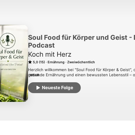
Soul Food für Körper und Geist -
Podcast
Koch mit Herz
5,0 (15)
Ernährung
Zweiwöchentlich
Herzlich willkommen bei "Soul Food für Körper & Geist", 
gesunde Ernährung und einen bewussten Lebensstil – oh
MEHR
Ich bin Lisa, Ernährungs- und Gesundheits-Coach, Koc
dich mit auf eine Reise in die Welt der cleanen, zuckerfr
Neueste Folge
Ich teile hier ich mein Wissen über spannende Themen 
Wohlbefinden. Egal, ob du deinen Zuckerkonsum reduzier
einen gesunden Lebensstil suchst – hier bist du richtig!

Deine Lisa

www.kochmitherz.at