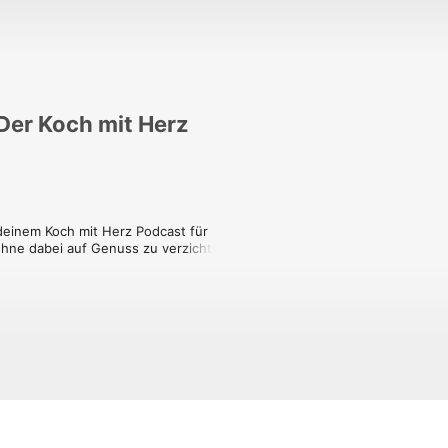
 Der Koch mit Herz
deinem Koch mit Herz Podcast für 
ne dabei auf Genuss zu verzichten! 
hbuch-Autorin und Mama, und nehme 
eien Ernährung.

rund um Ernährung, Gesundheit und 
en möchtest oder Inspiration für 