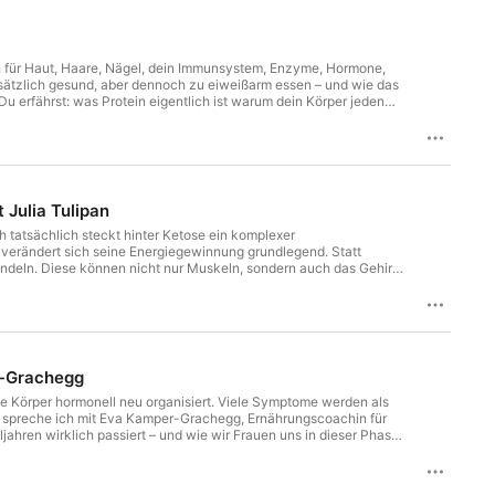
uch für Haut, Haare, Nägel, dein Immunsystem, Enzyme, Hormone,
dsätzlich gesund, aber dennoch zu eiweißarm essen – und wie das
u erfährst: was Protein eigentlich ist warum dein Körper jeden
einreiches Frühstück so viel verändern kann welche
ten solltest wie viel Protein für dich sinnvoll sein kann was
Eiweiß ganz einfach und alltagstauglich in deine Mahlzeiten
glich und ohne komplizierte Regeln“, dann ist mein neues E-Book
eiten ganz einfach in deinen Alltag integrierst – mit gesunden,
Hype auskommen. 👉 Zum E-Book
Julia Tulipan
 tatsächlich steckt hinter Ketose ein komplexer
 verändert sich seine Energiegewinnung grundlegend. Statt
ndeln. Diese können nicht nur Muskeln, sondern auch das Gehirn
peutisch eingesetzt – zum Beispiel bei Epilepsie, aber zunehmend
orscht. In dieser Folge spreche ich mit Biologin,
togener Ernährung und Stoffwechselmedizin beschäftigt. Wir
ein „Ersatzbrennstoff“worin der Unterschied zwischen Low Carb
annwarum das Gehirn besonders gut auf Ketone reagieren
e Ernährung auf Hormone und Stoffwechsel auswirken
r-Grachegg
nnvoll sein kann – und für wen eher nicht.Diese Folge ist ein
rung wirklich steckt – jenseits von Trends und Mythen.
che Körper hormonell neu organisiert. Viele Symptome werden als
ge spreche ich mit Eva Kamper-Grachegg, Ernährungscoachin für
jahren wirklich passiert – und wie wir Frauen uns in dieser Phase
m“ wirken – was hormonell im Körper passiert und warum
chsel: von Kontrolle hin zu Versorgung – wie echte Mahlzeiten
chtig sind – weshalb Krafttraining ein Schlüssel für gesundes