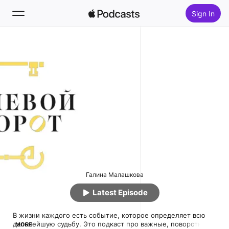
Sign In
Follow
Search
Home
New
Top Charts
Галина Малашкова
Latest Episode
В жизни каждого есть событие, которое определяет всю 
дальнейшую судьбу. Это подкаст про важные, поворотные 
MORE