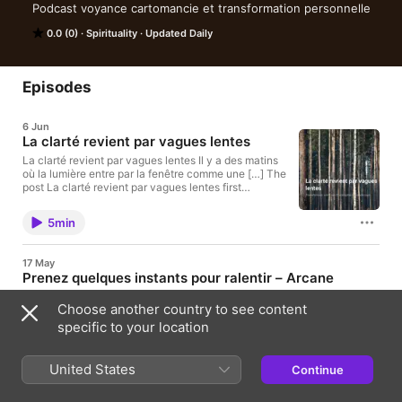
Podcast voyance cartomancie et transformation personnelle
0.0 (0)
Spirituality
Updated Daily
Episodes
6 Jun
La clarté revient par vagues lentes
La clarté revient par vagues lentes Il y a des matins
où la lumière entre par la fenêtre comme une […] The
post La clarté revient par vagues lentes first
appeared on Transformez votre vie.
5min
17 May
Prenez quelques instants pour ralentir – Arcane
l’hermite
Choose another country to see content
Inspirez doucement. Et laissez simplement votre attention se
specific to your location
poser ici. Aujourd’hui, l’arcane qui nous accompagne est
L’Hermite. Cette carte m’inspire […] The post Prenez quelques
instants pour ralentir – Arcane l’hermite first appeared on
3min
United States
Transformez votre vie.
Continue