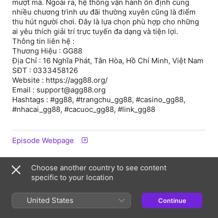
mượt mà. Ngoài ra, hệ thống vận hành ổn định cùng
nhiều chương trình ưu đãi thường xuyên cũng là điểm
thu hút người chơi. Đây là lựa chọn phù hợp cho những
ai yêu thích giải trí trực tuyến đa dạng và tiện lợi.
Thông tin liên hệ :
Thương Hiệu : GG88
Địa Chỉ : 16 Nghĩa Phát, Tân Hòa, Hồ Chí Minh, Việt Nam
SĐT : 0333458126
Website : https://agg88.org/
Email : support@agg88.org
Hashtags : #gg88, #trangchu_gg88, #casino_gg88,
#nhacai_gg88, #cacuoc_gg88, #link_gg88
Episode Webpage
Choose another country to see content
Information
specific to your location
Show
SEOTOP1
United States
Continue
Frequency