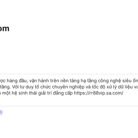
com
ược hàng đầu, vận hành trên nền tảng hạ tầng công nghệ siêu ổn
ầng. Với tư duy tổ chức chuyên nghiệp và tốc độ xử lý dữ liệu vư
t hệ sinh thái giải trí đẳng cấp https://rr88vip.sa.com/