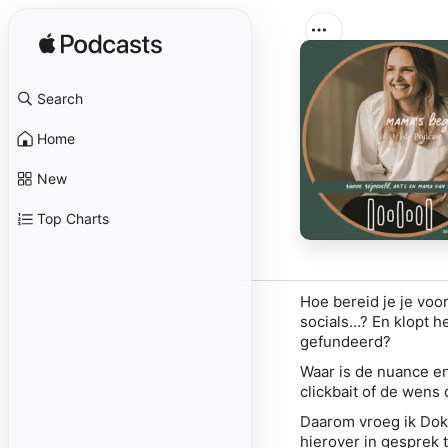
Search
Home
New
Top Charts
Hoe bereid je je voor
socials…? En klopt h
gefundeerd?
Waar is de nuance en
clickbait of de wen
Daarom vroeg ik Dok
hierover in gesprek t