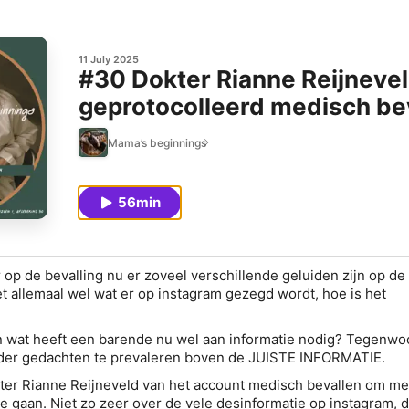
11 July 2025
#30 Dokter Rianne Reijnevel
geprotocolleerd medisch be
op de socials
Mama’s beginnings
56min
 op de bevalling nu er zoveel verschillende geluiden zijn op de
et allemaal wel wat er op instagram gezegd wordt, hoe is het
 wat heeft een barende nu wel aan informatie nodig? Tegenwoor
s der gedachten te prevaleren boven de JUISTE INFORMATIE.
ter Rianne Reijneveld van het account medisch bevallen om me
e gaan. Niet zo zeer over de vele desinformatie op instagram, di