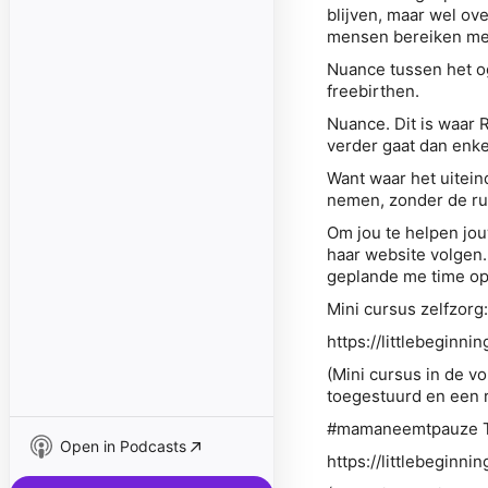
blijven, maar wel ov
mensen bereiken met
Nuance tussen het og
freebirthen.
Nuance. Dit is waar R
verder gaat dan enke
Want waar het uiteind
nemen, zonder de rui
Om jou te helpen jou
haar website volgen.
geplande me time opti
Mini cursus zelfzorg
https://littlebeginn
(Mini cursus in de 
toegestuurd en een r
#mamaneemtpauze To
Open in Podcasts
https://littlebeginni