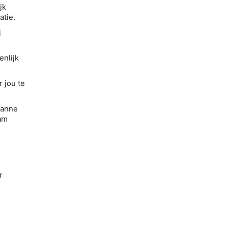
jk
tie.
j
enlijk
 jou te
ianne
aam
r