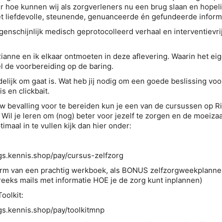
er hoe kunnen wij als zorgverleners nu een brug slaan en hopeli
 liefdevolle, steunende, genuanceerde én gefundeerde informa
enschijnlijk medisch geprotocolleerd verhaal en interventievri
ianne en ik elkaar ontmoeten in deze aflevering. Waarin het eig
l de voorbereiding op de baring.
elijk om gaat is. Wat heb jij nodig om een goede beslissing voor
s en clickbait.
w bevalling voor te bereiden kun je een van de cursussen op R
 Wil je leren om (nog) beter voor jezelf te zorgen en de moeiz
maal in te vullen kijk dan hier onder:
:
ings.kennis.shop/pay/cursus-zelfzorg
vorm van een prachtig werkboek, als BONUS zelfzorgweekplanne
eeks mails met informatie HOE je de zorg kunt inplannen)
olkit:
ngs.kennis.shop/pay/toolkitmnp