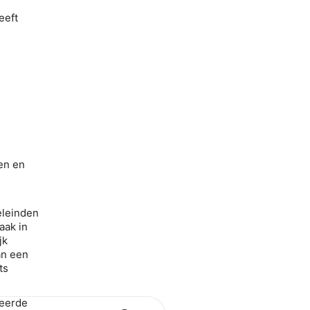
eeft
en en
eleinden
aak in
jk
an een
ts
ceerde