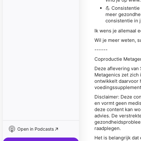
💪
Consistentie
meer gezondhei
consistentie in j
Ik wens je allemaal 
Wil je meer weten, 
------
Coproductie Metage
Deze aflevering van
Metagenics zet zich
ontwikkelt daarvoor
voedingssupplement
Disclaimer
:
Deze con
en vormt geen medisc
deze content kan wo
advies. De verstrekt
gezondheidsprobleem 
raadplegen.
Open in Podcasts
Het is belangrijk da