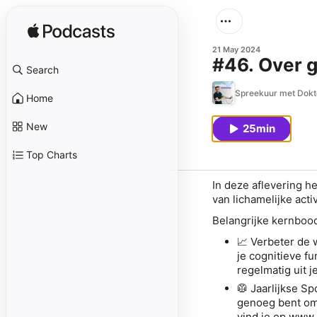
21 May 2024
#46. Over 
Search
Spreekuur met Dokt
Home
New
25min
Top Charts
In deze aflevering he
van lichamelijke acti
Belangrijke kernbo
📈
Verbeter de w
je cognitieve fu
regelmatig uit 
🥼
Jaarlijkse Sp
genoeg bent om 
vind je op www