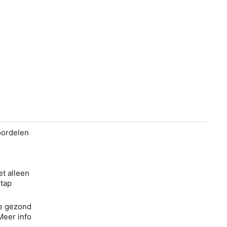
voordelen
et alleen
Stap
je gezond
Meer info