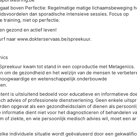
 gaat boven Perfectie
: Regelmatige matige lichaamsbeweging h
dsvoordelen dan sporadische intensieve sessies. Focus op
e training, niet op perfectie.
een gezond en actief leven!
surf naar www.dokterservaas.be/spreekuur.
nics
 Spreekuur kwam tot stand in een coproductie met Metagenics.
 in om de gezondheid en het welzijn van de mensen te verbeter
 hoogwaardige en wetenschappelijk onderbouwde
en.
tent is uitsluitend bedoeld voor educatieve en informatieve do
h advies of professionele dienstverlening. Geen enkele uitspr
rden opgevat als een gezondheidsclaim of dienen als persoonli
e informatie dient niet voor het diagnosticeren of behandelen v
of ziekte, en wie persoonlijk medisch advies wil, moet een ar
t elke individuele situatie wordt geëvalueerd door een gekwalifi