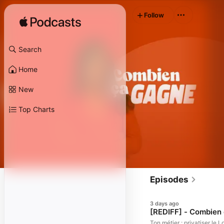
Follow
Search
Home
New
Top Charts
Episodes
3 days ago
[REDIFF] - Combien 
Ton métier : privatiser le Louvre pour