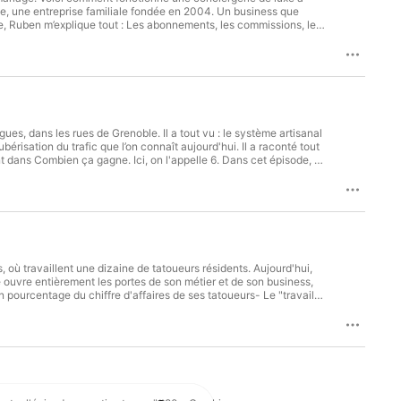
reprise familiale fondée en 2004. Un business que
gent sans jamais sur-facturer le client final. Dans les
cret pour comprendre l’un
erci d’avoir écouté cet épisode.
oble. Il a tout vu : le système artisanal
e collaboration ? Ecrivez-nous ici : https://orsomedia.io/contact
u trafic que l’on connaît aujourd'hui. Il a raconté tout
ça gagne. Ici, on l'appelle 6. Dans cet épisode, 6
é cet épisode. Combien ça
boration ? Ecrivez-nous ici : https://orsomedia.io/contact
ller et réussir dans une industrie en criseUn épisode sans langue
atouage, si vous voulez comprendre comment se construit une
 de l'autre côté de la machine. Et allez découvrir le
asts,
ans. Visitez