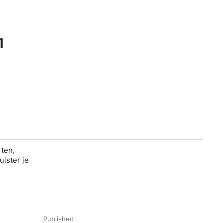
1
rten,
ister je
Published