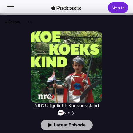
Sign In
Follow
Search
Home
New
Top Charts
NRC Uitgelicht: Koekoekskind
NRC
Latest Episode