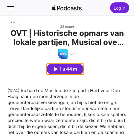
Log in
Zoek
22 maart
OVT | Historische opmars van
lokale partijen, Musical over
Home
Aletta Jacobs, en EU-architect
OVT
Nieuw
Jean Monnet
1 u 44 m
Hitlijsten
(1:24) Richard de Mos leidde zijn partij Hart voor Den
Haag naar een monsterzege in de
gemeenteraadsverkiezingen, en hij is niet de enige.
Terwijl landelijke partijen steeds meer worstelen hun
gemeenteraadszetels te behouden, lijken lokale spelers
precies te weten waar ze moeten zijn: dicht bij de buurt,
dicht bij de ergernissen, dicht bij de kiezer. We hebben
het over die opmars van lokale partijen en de spanning