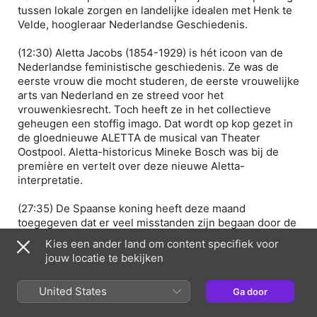
tussen lokale zorgen en landelijke idealen met Henk te
Velde, hoogleraar Nederlandse Geschiedenis.
(12:30) Aletta Jacobs (1854-1929) is hét icoon van de
Nederlandse feministische geschiedenis. Ze was de
eerste vrouw die mocht studeren, de eerste vrouwelijke
arts van Nederland en ze streed voor het
vrouwenkiesrecht. Toch heeft ze in het collectieve
geheugen een stoffig imago. Dat wordt op kop gezet in
de gloednieuwe ALETTA de musical van Theater
Oostpool. Aletta-historicus Mineke Bosch was bij de
première en vertelt over deze nieuwe Aletta-
interpretatie.
(27:35) De Spaanse koning heeft deze maand
toegegeven dat er veel misstanden zijn begaan door de
Spanjaarden die het huidige Mexico veroverden. Ruim
Kies een ander land om content specifiek voor
500 jaar na deze conquistadores is dit de eerste keer
jouw locatie te bekijken
dat Spanje een stap in de richting van excuses zet. Hoe
hebben de Spanjaarden zich in Mexico misdragen, en
United States
Ga door
wat betekent het voor Mexicanen dat Spanje nu toch
deze stap zet? We vragen het Wil Pansters, hoogleraar