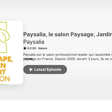
Paysalia, le salon Paysage, Jardi
Paysalia
0.0 (0)
Nature
Paysalia est le salon professionnel leader qui rassemble l
paysage en France. Depuis 2009, durant 3 jours, ils se 
MORE
ensemble et font avancer la profession.

Plus d'informations : https://www.paysalia.com/fr/salon/
Latest Episode