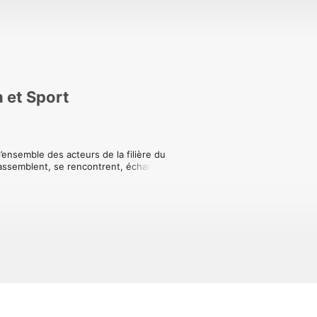
n et Sport
’ensemble des acteurs de la filière du 
rassemblent, se rencontrent, échangent 
presentation