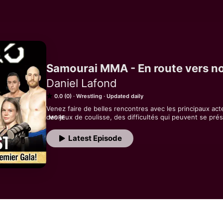
Samourai MMA - En route vers no
Daniel Lafond
0.0 (0)
Wrestling
Updated daily
Venez faire de belles rencontres avec les principaux ac
des jeux de coulisse, des difficultés qui peuvent se prés
MORE
pour les arts martiaux mixtes. 

Latest Episode
Suivez-nous vers notre premier gala!