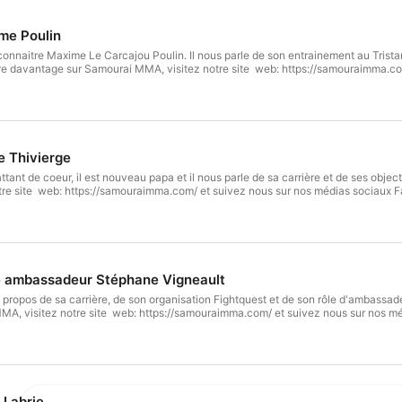
me Poulin
nnaitre Maxime Le Carcajou Poulin. Il nous parle de son entrainement au Tristar,
tre davantage sur Samourai MMA, visitez notre site web: https://samouraimma.co
e Thivierge
ant de coeur, il est nouveau papa et il nous parle de sa carrière et de ses objec
re site web: https://samouraimma.com/ et suivez nous sur nos médias sociaux F
e ambassadeur Stéphane Vigneault
 propos de sa carrière, de son organisation Fightquest et de son rôle d'ambass
A, visitez notre site web: https://samouraimma.com/ et suivez nous sur nos m
 Labrie