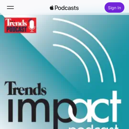
Sign In
Search
Home
New
Top Charts