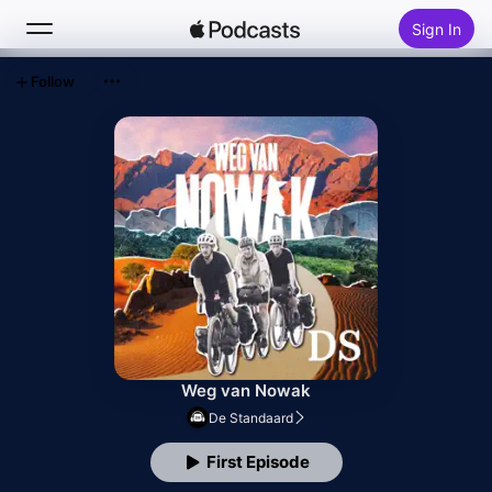
Sign In
Follow
Search
Home
New
Top Charts
Weg van Nowak
De Standaard
First Episode