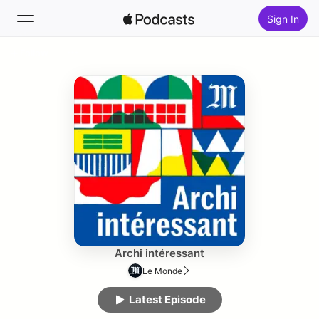
Sign In
Follow
Search
Home
New
Top Charts
Archi intéressant
Le Monde
Latest Episode