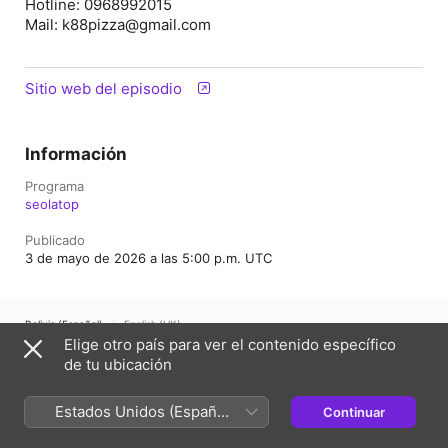
Hotline: 0968992015
Mail: k88pizza@gmail.com
Sitio web del episodio
Información
Programa
seolatop
Publicado
3 de mayo de 2026 a las 5:00 p.m. UTC
Bolivia (Español)
English (UK)
Elige otro país para ver el contenido específico
Copyright © 2026
Apple Inc.
Todos los derechos reservados.
de tu ubicación
Términos del servicio de Internet
El reproductor web de Apple Podcasts y la privacidad
Estados Unidos (Español
Continuar
Advertencia sobre cookies
Soporte
Comentarios
México)