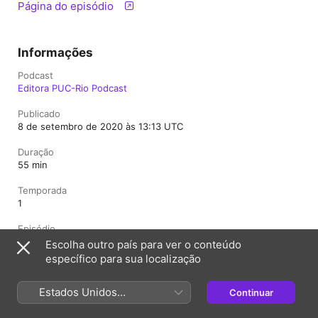
Página do episódio
Informações
Podcast
Editora PUC-Rio Podcast
Publicado
8 de setembro de 2020 às 13:13 UTC
Duração
55 min
Temporada
1
Episódio
3
Escolha outro país para ver o conteúdo
específico para sua localização
Classificação
Livre
Estados Unidos
Continuar
(Português Brasil)