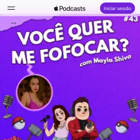
Iniciar sessão
Buscar
Início
Novidades
Top charts