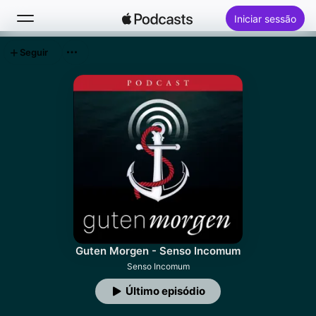
Iniciar sessão
Seguir
Buscar
Início
Novidades
Top charts
Guten Morgen - Senso Incomum
Senso Incomum
Último episódio