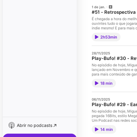
1 de jan.
#51 - Retrospectiva
É chegada a hora do mellh
ouvintes tudo o que jogar
indie mesmo! E para mais
2h53min
28/11/2025
Play-Bufo! #30 - Re
No episódio de hoje, Migu
lançado em Novembro e que
para mais conteúdo de ga
um spin off do Mais Um P
18 min
Mais. Produzido e Editado por: Miguel Pontes Coordenaçã
Marinho Um podcast do G
#doloresentertainment
06/11/2025
Play-Bufo! #29 - Ea
No episódio de hoje, Migu
pegada 16Bits, estilo Meg
Um Podcast nas redes soc
Abrir no podcasts
e faz parte da grade de p
14 min
Coordenação de Podcasts
POVO #podcast #earthion