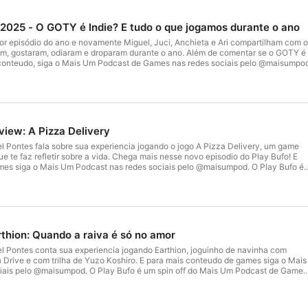
 2025 - O GOTY é Indie? E tudo o que jogamos durante o ano
or episódio do ano e novamente Miguel, Juci, Anchieta e Ari compartilham com 
am, gostaram, odiaram e droparam durante o ano. Além de comentar se o GOTY é
 conteudo, siga o Mais Um Podcast de Games nas redes sociais pelo @maisumpo
view: A Pizza Delivery
el Pontes fala sobre sua experiencia jogando o jogo A Pizza Delivery, um game
 te faz refletir sobre a vida. Chega mais nesse novo episodio do Play Bufo! E
mes siga o Mais Um Podcast nas redes sociais pelo @maisumpod. O Play Bufo é
odcast de Games e faz parte da grade de podcasts do Jornal O POVO e O POVO
o de Podcasts: Audiovisual O POVO e Chico
rupo de Comunicação O POVO #apizzadelivery #pizza #game #indie #ericosun
rthion: Quando a raiva é só no amor
el Pontes conta sua experiencia jogando Earthion, joguinho de navinha com
a Drive e com trilha de Yuzo Koshiro. E para mais conteudo de games siga o Mais
iais pelo @maisumpod. O Play Bufo é um spin off do Mais Um Podcast de Games
odcasts do Jornal O POVO e O POVO Mais. Produzido e Editado por: Miguel Ponte
: Audiovisual O POVO e Chico Marinho Um podcast do Grupo de Comunicação 
 #retrogame #yuzokoshiro