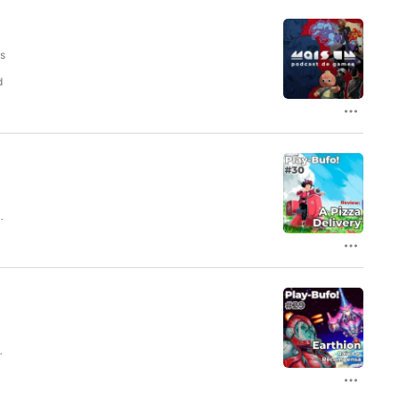
os
d
a
s
O