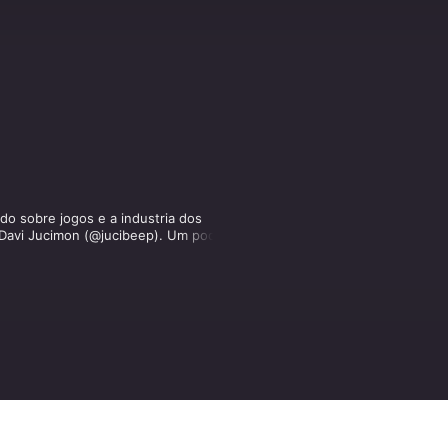
 sobre jogos e a industria dos 
avi Jucimon (@jucibeep). Um podcast 