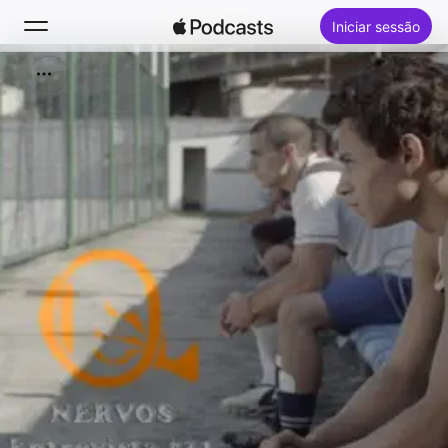
Iniciar sessão
Buscar
Início
Novidades
Top charts