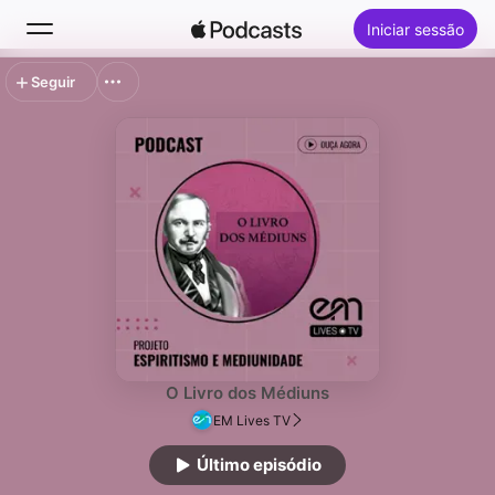
Iniciar sessão
Seguir
Buscar
Início
Novidades
Top charts
O Livro dos Médiuns
EM Lives TV
Último episódio