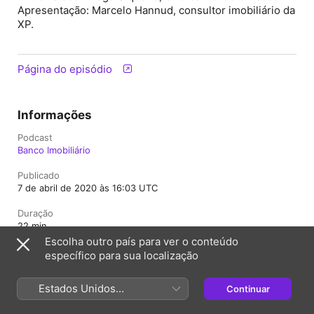
Apresentação: Marcelo Hannud, consultor imobiliário da
XP.
Página do episódio
Informações
Podcast
Banco Imobiliário
Publicado
7 de abril de 2020 às 16:03 UTC
Duração
22 min
Escolha outro país para ver o conteúdo
Classificação
específico para sua localização
Livre
Estados Unidos
Continuar
(Português Brasil)
Brasil
English (UK)