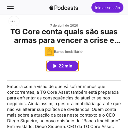
Iniciar sessão
Buscar
7 de abril de 2020
TG Core conta quais são suas
armas para vencer a crise e
Início
onde estão as maiores
Banco Imobiliário
Novidades
vulnerabilidades
22 min
Top charts
Embora com a visão de que vá sofrer menos que
concorrentes, a TG Core Asset também está preparada
para enfrentar as consequências da atual crise nos
negócios. Ainda assim, a gestora imobiliária garante que
não vai alterar sua política de dividendos. Quem conta
mais sobre a atuação da casa neste contexto é o CEO
Diego Siqueira, no novo episódio do “Banco Imobiliário”.
Entrevistado: Diego Siqueira, CEO da TG Core Asset.