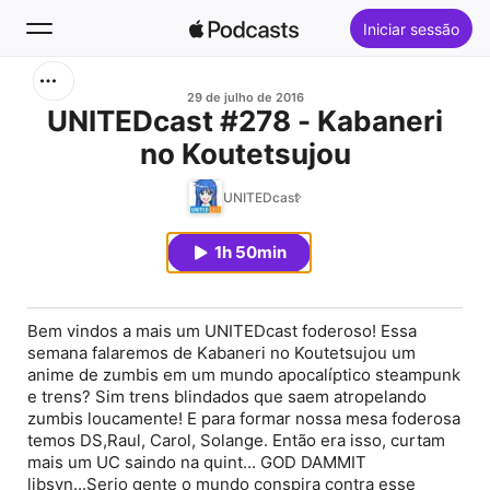
Iniciar sessão
Buscar
29 de julho de 2016
UNITEDcast #278 - Kabaneri
no Koutetsujou
Início
UNITEDcast
Novidades
1h 50min
Top charts
Bem vindos a mais um UNITEDcast foderoso! Essa
semana falaremos de Kabaneri no Koutetsujou um
anime de zumbis em um mundo apocalíptico steampunk
e trens? Sim trens blindados que saem atropelando
zumbis loucamente! E para formar nossa mesa foderosa
temos DS,Raul, Carol, Solange. Então era isso, curtam
mais um UC saindo na quint... GOD DAMMIT
libsyn...Serio gente o mundo conspira contra esse