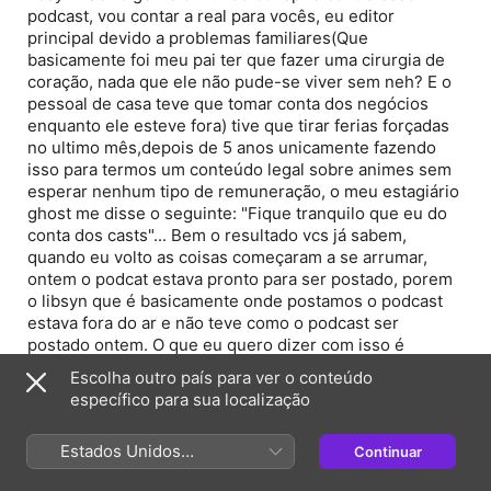
podcast, vou contar a real para vocês, eu editor
principal devido a problemas familiares(Que
basicamente foi meu pai ter que fazer uma cirurgia de
coração, nada que ele não pude-se viver sem neh? E o
pessoal de casa teve que tomar conta dos negócios
enquanto ele esteve fora) tive que tirar ferias forçadas
no ultimo mês,depois de 5 anos unicamente fazendo
isso para termos um conteúdo legal sobre animes sem
esperar nenhum tipo de remuneração, o meu estagiário
ghost me disse o seguinte: "Fique tranquilo que eu do
conta dos casts"... Bem o resultado vcs já sabem,
quando eu volto as coisas começaram a se arrumar,
ontem o podcat estava pronto para ser postado, porem
o libsyn que é basicamente onde postamos o podcast
estava fora do ar e não teve como o podcast ser
postado ontem. O que eu quero dizer com isso é
desculpa por todos esses atrasos e eu voltei.
Escolha outro país para ver o conteúdo
Agradeço a compreensão de todos.
específico para sua localização
-Mande seu Recado:
Estados Unidos
Continuar
Email: contato@unitedcast.com.br
(Português Brasil)