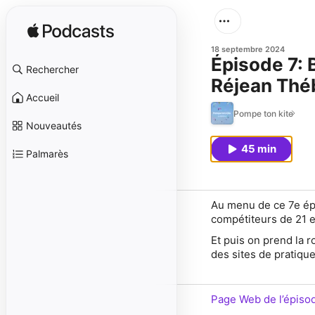
18 septembre 2024
Épisode 7: 
Rechercher
Réjean Thé
Accueil
Pompe ton kite
Nouveautés
45 min
Palmarès
Au menu de ce 7e épi
compétiteurs de 21 et
Et puis on prend la
des sites de pratique
Page Web de l’épiso