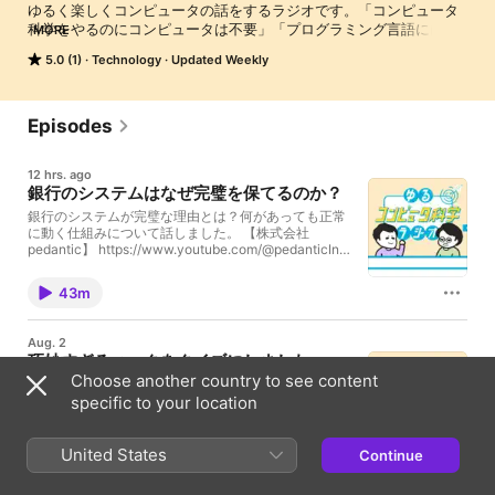
ゆるく楽しくコンピュータの話をするラジオです。「コンピュータ
科学をやるのにコンピュータは不要」「プログラミング言語には思
MORE
想が宿る」「サーバーはかわいいので○人と数える」など、とっつ
5.0 (1)
Technology
Updated Weekly
きやすい話をふざけながらしています。
Episodes
12 hrs. ago
銀行のシステムはなぜ完璧を保てるのか？
銀行のシステムが完璧な理由とは？何があっても正常
に動く仕組みについて話しました。 【株式会社
pedantic】 https://www.youtube.com/@pedanticInc
【目次】 0:00 同時にお金は引き出せるか 18:37 次の
リーダーは？ 23:59 分散合意の啓蒙マンガ 29:34 コン
43m
クラーベから幻影旅団へ 35:17 お仕事の依頼をお待ち
しています 【参考文献】 ◯『分散システム (第2版)
(未来へつなぐデジタルシリーズ 31)』(
Aug. 2
https://amzn.to/43ZPpLX ) →分散システム全般の概
巧妙すぎるハックをクイズにしました。
要についてはこちらを参考にした。 ◯分散合意アル
Choose another country to see content
#240
ゴリズム Raft を理解する(
https://qiita.com/torao@github/items/5e2c0b7b0ea5
specific to your location
巧妙なハックをクイズにしました。「ドラクエのデー
9b475cce ) ◯raft.github.io「In Search of an
タ容量を節約した話」「禁酒法でもワインを売る方
Understandable Consensus Algorithm」(
法」など、色々な世界で戦うハックを紹介します。
https://raft.github.io/raft.pdf ) →Raftの仕組みについ
United States
Continue
【巧妙ハックの送付はこちら】 おたよりの内容に「巧
て。 ◯Cockroach Labs「Why Fortune 50 banks
40m
妙ハック」を入れて送ってください！
are leaving traditional RDBMS for CockroachDB」(
https://forms.gle/BLEZpLcdEPmoZTH4A 【目次】