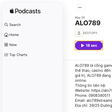
May 20
ALO789
Search
SEOTOP1
Home
New
18 sec
Top Charts
ALO789 là cổng game 
thể thao, casino đến 
giá trị, ALO789 đang 
online.
Thông tin liên hệ:
Website: https://alo
Phone: 0908380511
Email: alo789strea
Địa chỉ: 39/25 Đườn