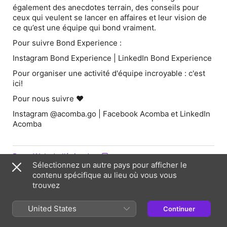
également des anecdotes terrain, des conseils pour
ceux qui veulent se lancer en affaires et leur vision de
ce qu’est une équipe qui
bond
vraiment.
Pour suivre Bond Experience :
Instagram ⁠Bond Experience⁠⁠⁠⁠⁠ | LinkedIn ⁠⁠Bond Experience
Pour organiser une activité d'équipe incroyable : ⁠c'est
ici⁠!
Pour nous suivre
♥
Instagram ⁠⁠⁠@acomba.go⁠⁠⁠ | ⁠⁠⁠Facebook Acomba⁠⁠⁠ et ⁠⁠⁠LinkedIn
Acomba
Page Web de l’épisode
Sélectionnez un autre pays pour afficher le
contenu spécifique au lieu où vous vous
trouvez
Informations
Émission
United States
Continuer
Savoir tenir compagnie