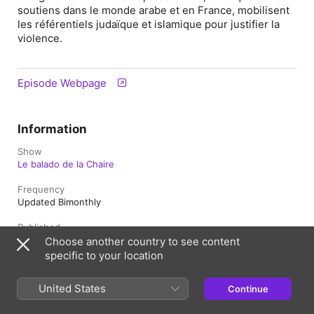
soutiens dans le monde arabe et en France, mobilisent
les référentiels judaïque et islamique pour justifier la
violence.
Episode Webpage
Information
Show
Le balado de la Chaire
Frequency
Updated Bimonthly
Published
April 2, 2026 at 7:37 p.m. UTC
Choose another country to see content
specific to your location
Length
1h 17m
United States
Continue
Season