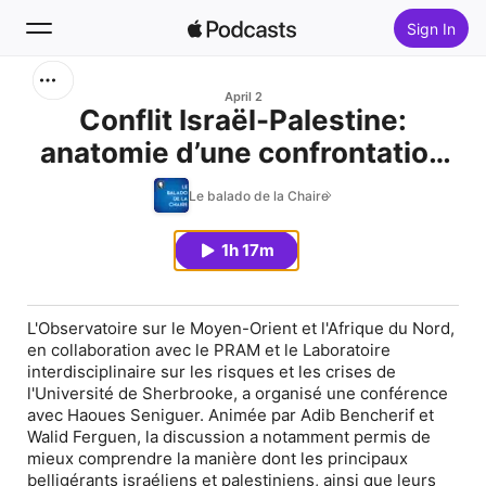
Sign In
Search
April 2
Conflit Israël-Palestine:
anatomie d’une confrontation
Home
théologico-politique
Le balado de la Chaire
New
1h 17m
Top Charts
L'Observatoire sur le Moyen-Orient et l'Afrique du Nord,
en collaboration avec le PRAM et le Laboratoire
interdisciplinaire sur les risques et les crises de
l'Université de Sherbrooke, a organisé une conférence
avec Haoues Seniguer. Animée par Adib Bencherif et
Walid Ferguen, la discussion a notamment permis de
mieux comprendre la manière dont les principaux
belligérants israéliens et palestiniens, ainsi que leurs