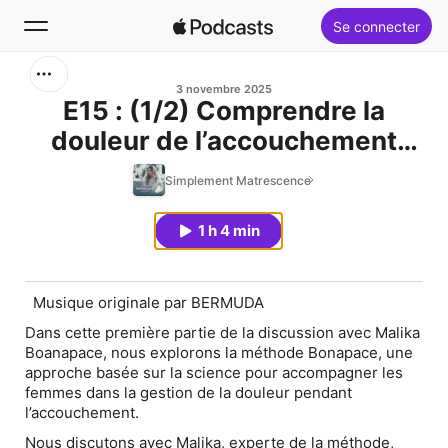
Se connecter
Rechercher
3 novembre 2025
E15 : (1/2) Comprendre la
douleur de l’accouchement
Accueil
avec la méthode Bonapac
Simplement Matrescence
Nouveautés
1 h 4 min
Palmarès
Musique originale par BERMUDA
Dans cette première partie de la discussion avec Malika
Boanapace, nous explorons
la méthode Bonapace
, une
approche basée sur la science pour accompagner les
femmes dans la gestion de la douleur pendant
l’accouchement.
Nous discutons avec
Malika
, experte de la méthode,