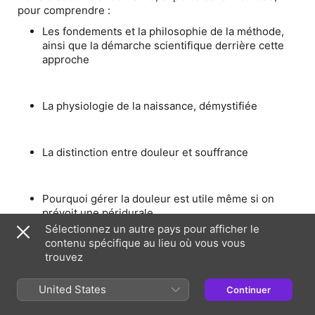
pour comprendre :
Les fondements et la philosophie de la méthode,
ainsi que la démarche scientifique derrière cette
approche
La physiologie de la naissance, démystifiée
La distinction entre douleur et souffrance
Pourquoi gérer la douleur est utile même si on
prévoit une péridurale
Sélectionnez un autre pays pour afficher le
contenu spécifique au lieu où vous vous
trouvez
Les défis de composer avec la douleur dans le
système de santé actuel
United States
Continuer