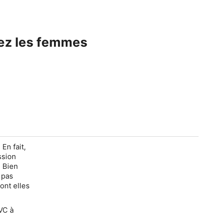
hez les femmes
En fait,
ssion
. Bien
 pas
ont elles
VC à