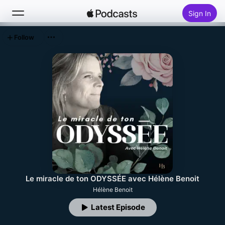
Sign In
Follow
Search
Home
New
Top Charts
Le miracle de ton ODYSSÉE avec Hélène Benoit
Hélène Benoit
Latest Episode