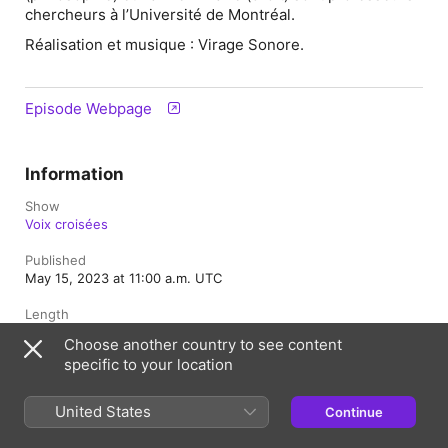
chercheurs à l’Université de Montréal.
Réalisation et musique : Virage Sonore.
Episode Webpage
Information
Show
Voix croisées
Published
May 15, 2023 at 11:00 a.m. UTC
Length
58 min
Choose another country to see content
specific to your location
Season
1
United States
Continue
Episode
2