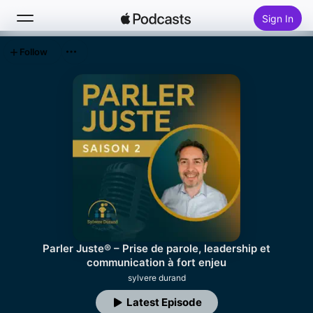
Sign In
Follow
Search
Home
New
Top Charts
Parler Juste® – Prise de parole, leadership et
communication à fort enjeu
sylvere durand
Latest Episode