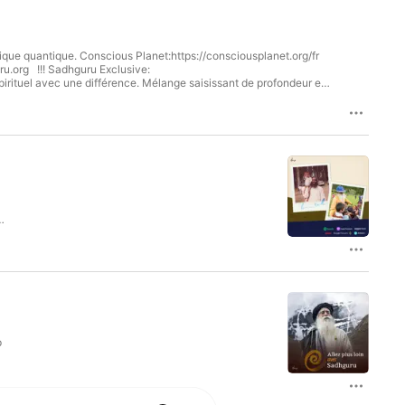
ique quantique. Conscious Planet:https://consciousplanet.org/fr
ru.org !!! Sadhguru Exclusive:
pirituel avec une différence. Mélange saisissant de profondeur et
nce vitale pour notre époque. Learn more about your ad choices.
p