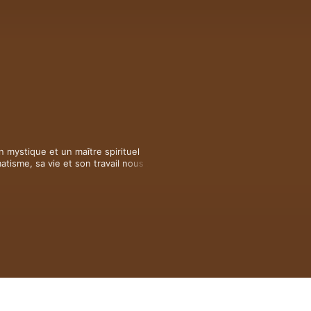
 mystique et un maître spirituel 
tisme, sa vie et son travail nous 
philosophies ésotériques d'un passé 
e vitale pour notre époque.