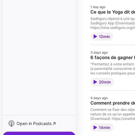
1 day ago
Ce que le Yoga dit d
Sadhguru répond à une ques
Sadhguru App (Download): h
https://isha.sadhguru.org/
de pragmatisme, sa vie et 
12min
Visit megaphone.fm/adcho
3 days ago
6 façons de gagner 
"Permettez à votre enfant 
la parentalité consciente 
les conseils pratiques po
ce que les parents peuvent
20min
s'épanouir. Conscious Pla
https://onelink.to/sadhgur
Exclusive: https://isha.sa
un maître spirituel avec u
4 days ago
travail rappellent que le 
Comment prendre des
See omnystudio.com/listene
megaphone.fm/adchoices
Comment se fixer des object
nature de ce qu'on appelle
(Download): https://onelin
Open in Podcasts
Sadhguru Exclusive: https:
14min
Sadhguru est un maître spi
sa vie et son travail rapp