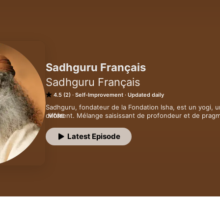
Sadhguru Français
Sadhguru Français
4.5 (2)
Self-Improvement
Updated daily
Sadhguru, fondateur de la Fondation Isha, est un yogi, un
différent. Mélange saisissant de profondeur et de pragma
MORE
rappellent que les sciences intérieures ne sont pas des 
révolu, mais une science contemporaine d'une importanc
Latest Episode