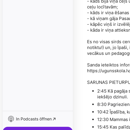
- kāds bija viņa ceļš
ceļu locītavām;
- kāds ir viņa ēšanas
- kā viņam gāja Pasa
- kāpēc viņš ir izvēl
- kāda ir viņa attiek
Es no visas sirds ceru
notiktu!) un, jo īpaši
vecākus un pedagogus
Sanda ieteiktos infor
https://ugunsskola.lv
SARUNAS PIETURPU
2:45 Kā pagāja 
iekšējo dzinuli.
8:30 Pagriezien
10:42 Īpašība, 
In Podcasts öffnen
12:30 Mammas i
15:45 Kas palīdz