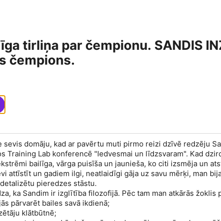
līga tirliņa par čempionu. SANDIS I
as čempions.
ie sevis domāju, kad ar pavērtu muti pirmo reizi dzīvē redzēju S
s Training Lab konferencē "Iedvesmai un līdzsvaram". Kad dzir
kstrēmi bailīga, vārga puisīša un jaunieša, ko citi izsmēja un at
vi attīstīt un gadiem ilgi, neatlaidīgi gāja uz savu mērķi, man bij
 detalizētu pieredzes stāstu.
a, ka Sandim ir izglītība filozofijā. Pēc tam man atkārās žoklis p
ās pārvarēt bailes savā ikdienā;
izētāju klātbūtnē;