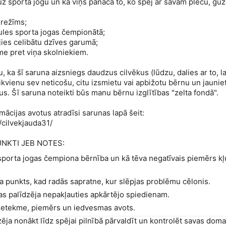
 uz sporta jogu un kā viņš panāca to, ko spēj ar savām plecu, gū
 režīms;
ules sporta jogas čempionātā;
ējies celibātu dzīves garumā;
sme pret viņa skolniekiem.
, ka šī saruna aizsniegs daudzus cilvēkus (lūdzu, dalies ar to, la
, ikvienu sev neticošu, citu izsmietu vai apbižotu bērnu un jaunie
. Šī saruna noteikti būs manu bērnu izglītības "zelta fondā".
mācijas avotus atradīsi sarunas lapā šeit:
/cilvekjauda31/
NKTI JEB
NOTES
:
sporta jogas čempiona bērnība un kā tēva negatīvais piemērs kļ
a punkts, kad radās sapratne, kur slēpjas problēmu cēlonis.
kas palīdzēja nepakļauties apkārtējo spiedienam.
etekme, piemērs un iedvesmas avots.
ēja nonākt līdz spējai pilnībā pārvaldīt un kontrolēt savas doma