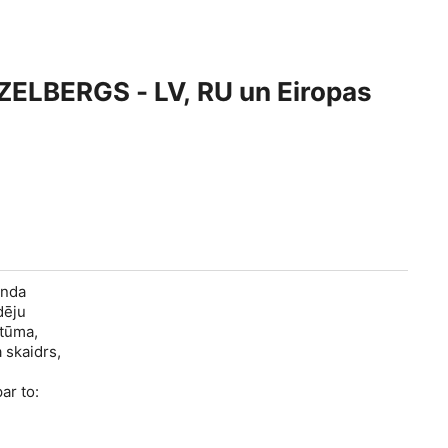
NZELBERGS - LV, RU un Eiropas
anda
dēju
stūma,
a skaidrs,
ar to: