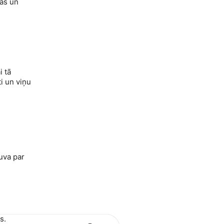
žas un
i tā
ti un viņu
uva par
s.