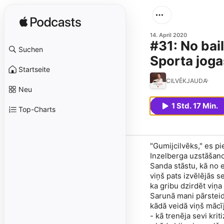
14. April 2020
#31: No bai
Suchen
Sporta jog
Startseite
CILVĒKJAUDA
Neu
1 Std. 17 Min.
Top-Charts
"Gumijcilvēks," es p
Inzelberga uzstāšano
Sanda stāstu, kā no e
viņš pats izvēlējās se
ka gribu dzirdēt viņa
Sarunā mani pārsteidz
kādā veidā viņš mācīj
- kā trenēja sevi krit