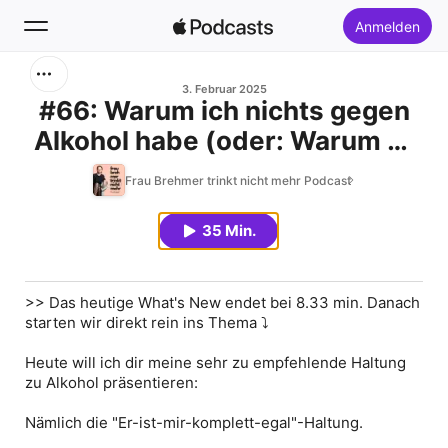
Anmelden
Suchen
3. Februar 2025
#66: Warum ich nichts gegen
Alkohol habe (oder: Warum er
Startseite
unsere Emotionen nicht
Frau Brehmer trinkt nicht mehr Podcast
Neu
verdient)
35 Min.
Top-Charts
>> Das heutige
What's New
endet bei 8.33 min. Danach
starten wir direkt rein ins Thema ⤵️
Heute will ich dir meine sehr zu empfehlende Haltung
zu Alkohol präsentieren:
Nämlich die "Er-ist-mir-komplett-egal"-Haltung.