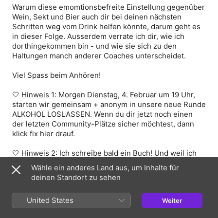
Warum diese emomtionsbefreite Einstellung gegenüber
Wein, Sekt und Bier auch dir bei deinen nächsten
Schritten weg vom Drink helfen könnte, darum geht es
in dieser Folge. Ausserdem verrate ich dir, wie ich
dorthingekommen bin - und wie sie sich zu den
Haltungen manch anderer Coaches unterscheidet.
Viel Spass beim Anhören!
🤍 Hinweis 1:
Morgen Dienstag, 4. Februar um 19 Uhr,
starten wir gemeinsam + anonym in unsere neue Runde
ALKOHOL LOSLASSEN. Wenn du dir jetzt noch einen
der letzten Community-Plätze sicher möchtest, dann
klick fix hier drauf.
🤍 Hinweis 2:
Ich schreibe bald ein Buch! Und weil ich
wissen möchte, was euch in der Sobriety-Literatur
Wähle ein anderes Land aus, um Inhalte für
gerade noch so fehlt und wo ich vielleicht eine Lücke
deinen Standort zu sehen
schliessen könnte, habe ich eine kurze Umfrage
erstellt. Sie dauert nicht länger als 2 Minuten und du
United States
Weiter
kannst sie ganz einfach + anonym hier ausfüllen
(klicken).