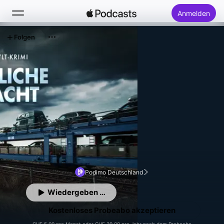
Anmelden
Folgen
Suchen
Startseite
Neu
Top-Charts
Podimo Deutschland
Wiedergeben …
Kostenloses Probeabo akzeptieren