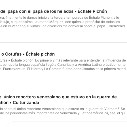
 del papa con el papá de los helados • Échale Pichón
a, finalmente le damos inicio a la tercera temporada de Échale Pichón, y lo
 lujo, el queridísimo Laureano Márquez, con quien, a propósito de todos los
os en el Vaticano, tuvimos una divertidísima conversa sobre el papa… Bienvenido
ercera temporada de Échale Pichón, donde hablamos del papa, con el papá del los
de @ElGrupoMuyImportante Música @FedericoCapocci Presentado por
s o Cotufas • Échale pichón
ufas • Échale pichón Lo primero y más relevante para entender la influencia de
saber que la lengua española llegó a Canarias y a América Latina prácticamente
, Fuerteventura, El Hierro y La Gomera fueron conquistadas en la primera mitad
 corona de Castilla culminó su conquista sobre el resto de islas, Gran Canaria,
cir, solo cuatro años después de que Cristóbal Colón llegara a América. El españo
ina es muy parecido porque ambas regiones tuvieron procesos de colonización
 primer gran experimento del español fuera de España y esto influyó mucho en
n América Latina. El español que llegó a Canarias ya tenía ciertas
cían diferente al que se hablaba en Castilla. La geografía y clima de Canarias, m
el único reportero venezolano que estuvo en la guerra de
spañola, fomentó la adaptación de un español diferente que luego se transmitió en
chón • Culturizando
narias, la mayoría de conquistadores que llegaron a América procedían de
En este nuevo episodio de Échale Pichón, hablaremos de cómo Canarias nos
 sobre el único reportero venezolano que estuvo en la guerra de Vietnam? Se
do Tenerife, que somos los únicos dos sitios del mundo donde se le llama “cotufa” 
de los periodistas más importantes de Venezuela y Latinoamérica. Sí, ese, el que
na producción de @CreativeTwist.Agency Música @FedericoCapocci Presentado
, publicó 18 libros, fue diputado de la nación, Premio Nacional de Periodismo y
levisivo en Latinoamérica. Hoy en este episodio de Échale Pichón conoceremos
istoria. Una producción de @CreativeTwist.Agency para @Culturizando Música