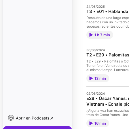
24/05/2025
T3 • E01 • Hablando
Después de una larga esper
hacemos con un invitado de
sucesos recientes ocurrid
al primer episodio de la t
1 h 7 min
helados Una producción 
@LaureanoMar
30/06/2024
T2 • E29 • Palomita
T2 • E29 • Palomitas o Cot
Tenerife en Venezuela es 
al mismo tiempo. Lanzarote
del siglo XV, y en 1496, la
13 min
Tenerife y La Palma. Es de
de Canarias y América Lat
paralelos. Canarias fue el
cómo se terminó hablando e
02/06/2024
particularidades que lo ha
E28 • Óscar Yanes: 
distinta a la peninsular e
Vietnam • Échale pi
América. Al igual que a Ca
Extremadura y Andalucía. 
¿Alguna vez han escuchado
influenció tanto, sobre to
trata de Óscar Yanes. Uno 
las palomitas de maíz. U
Abrir en Podcasts
redactó un sinfín de notas
por @LaureanoMar
16 min
pionero del periodismo te
más sobre su fascinante h