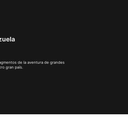
zuela
agmentos de la aventura de grandes 
ro gran país.