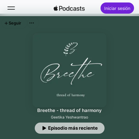
Iniciar sesión
Seguir
Buscar
Inicio
Novedades
Lo más escuchado
Breethe - thread of harmony
Geetika Yeshwantrao
Episodio más reciente