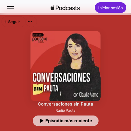
Iniciar sesión
Seguir
Buscar
Inicio
Novedades
Lo más escuchado
Conversaciones sin Pauta
Radio Pauta
Episodio más reciente