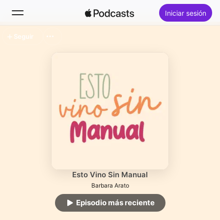
Iniciar sesión
Seguir
Buscar
Inicio
Novedades
Lo más escuchado
Esto Vino Sin Manual
Barbara Arato
Episodio más reciente